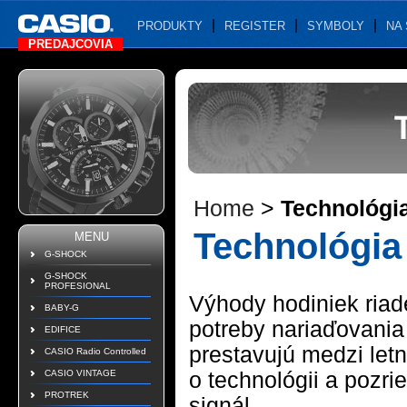
PRODUKTY
REGISTER
SYMBOLY
NA 
PREDAJCOVIA
Home
>
Technológi
Technológia
MENU
G-SHOCK
G-SHOCK
PROFESIONAL
Výhody hodiniek riad
BABY-G
potreby nariaďovania
EDIFICE
prestavujú medzi let
CASIO Radio Controlled
CASIO VINTAGE
o technológii a pozri
PROTREK
signál.