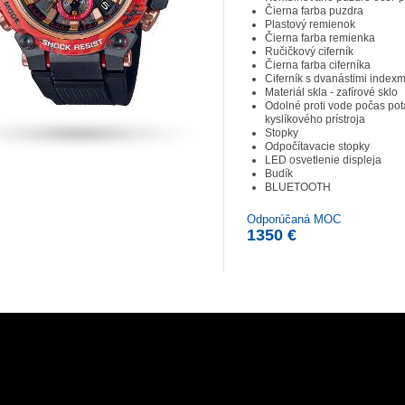
Čierna farba puzdra
Plastový remienok
Čierna farba remienka
Ručičkový ciferník
Čierna farba ciferníka
Ciferník s dvanástimi indexm
Materiál skla - zafírové sklo
Odolné proti vode počas po
kyslíkového prístroja
Stopky
Odpočítavacie stopky
LED osvetlenie displeja
Budík
BLUETOOTH
Odporúčaná MOC
1350 €