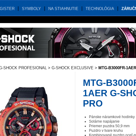
GISTER
SYMBOLY
NA STIAHNUTIE
TECHNOLÓGIA
ZÁRUČ
G-SHOCK PROFESIONAL
>
G-SHOCK EXCLUSIVE
>
MTG-B3000FR-1AE
MTG-B3000
1AER G-SH
PRO
Pánske náramkové hodinky
Solárne napájanie
Priemer puzdra 50,9 mm
Puzdro v tvare kruhu
Kombinované puzdro oceľ-p