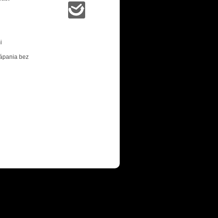
i
tápania bez