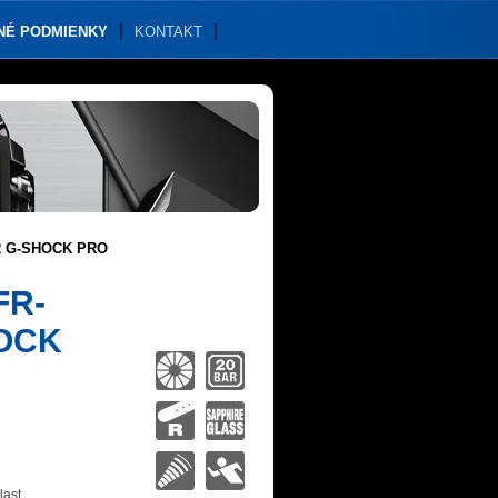
NÉ PODMIENKY
KONTAKT
R G-SHOCK PRO
FR-
OCK
last