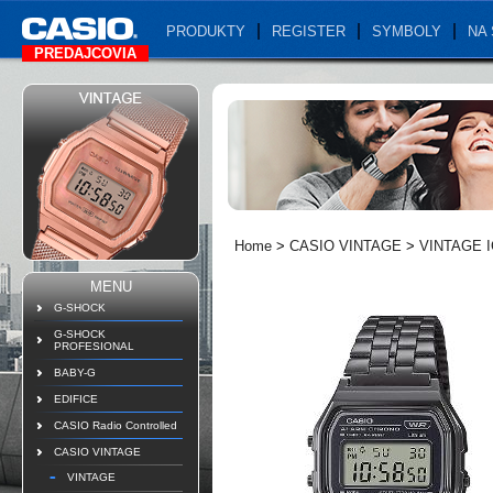
PRODUKTY
REGISTER
SYMBOLY
NA 
PREDAJCOVIA
Home
>
CASIO VINTAGE
>
VINTAGE 
MENU
G-SHOCK
G-SHOCK
PROFESIONAL
BABY-G
EDIFICE
CASIO Radio Controlled
CASIO VINTAGE
VINTAGE