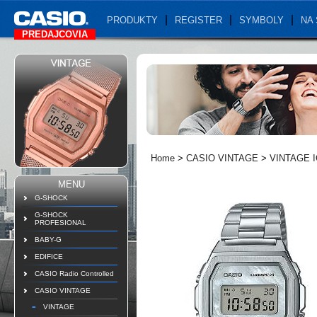
PRODUKTY
REGISTER
SYMBOLY
NA 
PREDAJCOVIA
Home
>
CASIO VINTAGE
>
VINTAGE 
MENU
G-SHOCK
G-SHOCK
PROFESIONAL
BABY-G
EDIFICE
CASIO Radio Controlled
CASIO VINTAGE
VINTAGE