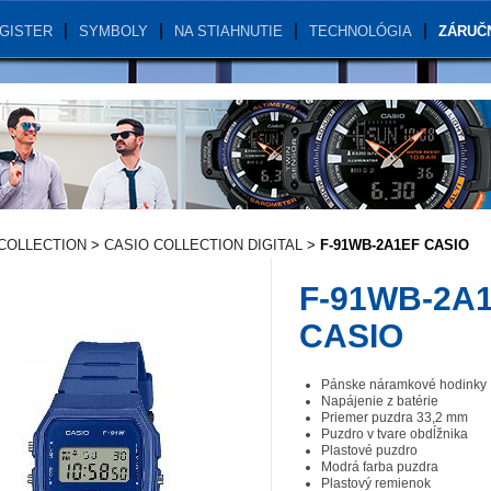
GISTER
SYMBOLY
NA STIAHNUTIE
TECHNOLÓGIA
ZÁRUČ
COLLECTION
>
CASIO COLLECTION DIGITAL
>
F-91WB-2A1EF CASIO
F-91WB-2A
CASIO
Pánske náramkové hodinky
Napájenie z batérie
Priemer puzdra 33,2 mm
Puzdro v tvare obdĺžnika
Plastové puzdro
Modrá farba puzdra
Plastový remienok