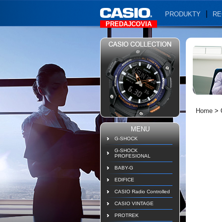
PRODUKTY
RE
PREDAJCOVIA
Home
>
MENU
G-SHOCK
G-SHOCK
PROFESIONAL
BABY-G
EDIFICE
CASIO Radio Controlled
CASIO VINTAGE
PROTREK