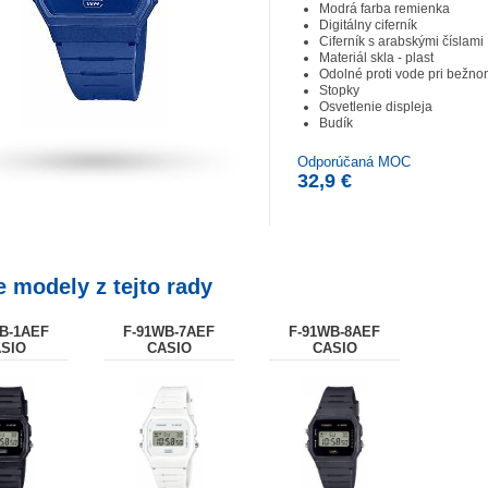
Modrá farba remienka
Digitálny ciferník
Ciferník s arabskými číslami
Materiál skla - plast
Odolné proti vode pri bežn
Stopky
Osvetlenie displeja
Budík
Odporúčaná MOC
32,9 €
e modely z tejto rady
B-1AEF
F-91WB-7AEF
F-91WB-8AEF
SIO
CASIO
CASIO